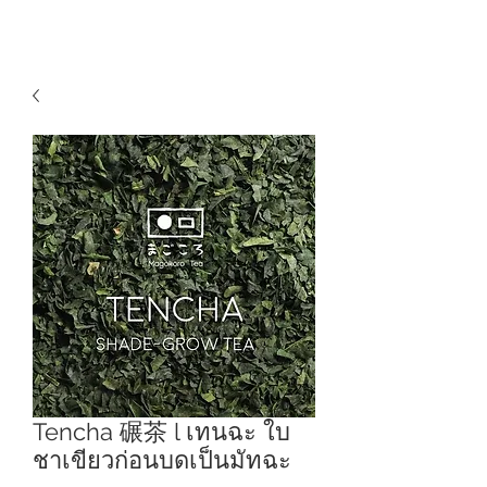
Tencha 碾茶 l เทนฉะ ใบ
ชาเขียวก่อนบดเป็นมัทฉะ