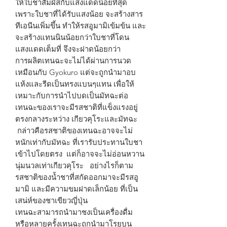
ให้ใบชาสัมผัสกับแสงแดดน้อยที่สุด
เพราะใบชาที่ได้รับแสงน้อย จะสร้างสาร
ทีเอนีนเพิ่มขึ้น ทำให้รสอูมามิเข้มข้น และ
จะสร้างแทนนินน้อยกว่าใบชาที่โดน
แสงแดดเต็มที่ จึงจะฝาดน้อยกว่า
การผลิตเทนฉะจะไม่ได้ผ่านการนวด
เหมือนกับ Gyokuro แต่จะถูกนำมาอบ
แห้งและรีดเป็นทรงแบนๆแทน เพื่อให้
เหมาะกับการนำไปบดเป็นมัทฉะต่อ
เทนฉะของเราจะมีรสชาติที่แข็งแรงอยู่
ตรงกลางระหว่าง เกียวคุโระและมัทฉะ
กล่าวคือรสชาติของเทนฉะอาจจะไม่
หนักเท่ากับมัทฉะ ที่เรารับประทานใบชา
เข้าไปโดยตรง แต่ก็อาจจะไม่อ่อนหวาน
นุ่มนวลเท่าเกียวคุโระ อย่างไรก็ตาม
รสชาติของน้ำชาที่สกัดออกมาจะมีรสอู
มามิ และมีความขมฝาดเล็กน้อย ที่เป็น
เสน่ห์ของชาเขียวญี่ปุ่น
เทนฉะสามารถนำมาชงเป็นเครื่องดื่ม
หรือหลายครั้งเทนฉะถูกนำมาโรยบน