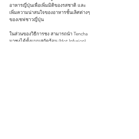
อาหารญี่ปุ่นเพื่อเพิ่มมิติของรสชาติ และ
เพิ่มความน่าสนใจของอาหารชั้นเลิศต่างๆ
ของเชฟชาวญี่ปุ่น
ในส่วนของวิธีการชง สามารถนำ Tencha
มาชงได้ทั้งแบบสกัดร้อน (Hot Infusion)
และ สกัดเย็น (Cold Infusion) อุณหภูมิที่
แนะนำสำหรับการสกัดร้อนคือ 70-85 °C
สกัดซัก 1-2 นาที ส่วนการสกัดเย็นคือนำ
ใบชาแช่น้ำทิ้งไว้ในตู้เย็นข้ามคืน และ
บริโภคได้เลย โดยใช้ชาต่อน้ำประมาณ
1 : 40 เป็นอย่างน้อย เช่น (ชา 3 กรัม หรือ
~2 ช้อนชา ต่อน้ำ 120 ml)
** เรามีสูตรชงให้ พร้อมให้คำแนะนำใน
ทุกเรื่องที่เกี่ยวกับชา
—————————————————
——————————