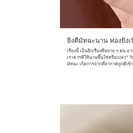
ยิ่งตีมัทฉะนาน ฟองยิ่ง
เรื่องนี้ เป็นอีกเรื่องที่หลาย ๆ ค
เราควรตีให้นานขึ้นใช่หรือเปล่า? วั
มัทฉะ เกิดการจากที่อากาศถูกตีเ
และซาโปนิน ช่วยพยุงฟองให้อยู่ตัว 
เวลาในการตี แต่ยังรวมถึงจังหวะใน
ฉะกับน้ำอีกด้วยค่ะ หากเราตีมัท