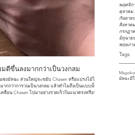
พฤศจิก
ตุลาคม 
กันยาย
สิงหาคม
กรกฎาค
มิถุนาย
พฤษภาค
Tags
ยมตีขึ้นลงมากกว่าเป็นวงกลม
Magoko
มัทฉะ
มี
คนชงมัทฉะ ส่วนใหญ่จะขยับ Chasen หรือแปรงไม้ไผ่
ง มากกว่าการวนเป็นวงกลม แล้วทำไมถึงเป็นแบบนั้น?
เคลื่อน Chasen ไปมาอย่างรวดเร็วในแนวตรงหรือรูป
Force) และแรงปั่นป่วนของของเหลว (Turbulence) ได้
้ดี และช่วยตีอากาศให้เกิดฟองที่ละเอียดสม่ำเสมอ
รไหลของน้ำจะหมุนไปในทิศทางเดียวกัน ทำให้เกิด