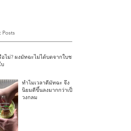
 Posts
หรือไม่? ผงมัทฉะไม่ได้บดจากใบชา
งใบ
ทำไมเวลาตีมัทฉะ จึง
นิยมตีขึ้นลงมากกว่าเป็น
วงกลม
e