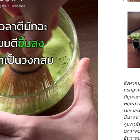
สิงหาคม
กรกฎาค
มิถุนาย
พฤษภาค
เมษายน
มีนาคม
กุมภาพั
มกราคม
ธันวาค