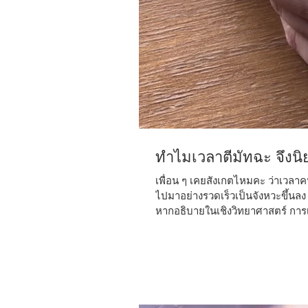
ทำไมเวลาตีมัทฉะ จึงนิ
เพื่อน ๆ เคยสังเกตไหมคะ ว่าเวลา
ไปมาอย่างรวดเร็วเป็นจังหวะขึ้นล
หากอธิบายในเชิงวิทยาศาสตร์ การ
W/M จะช่วยสร้างแรงเฉือน (Shear 
มากกว่า ทำให้ผงมัทฉะกระจายตัวได
ในทางกลับกัน หากตีเป็นวงกลม กา
กระแสน้ำวน (Vor