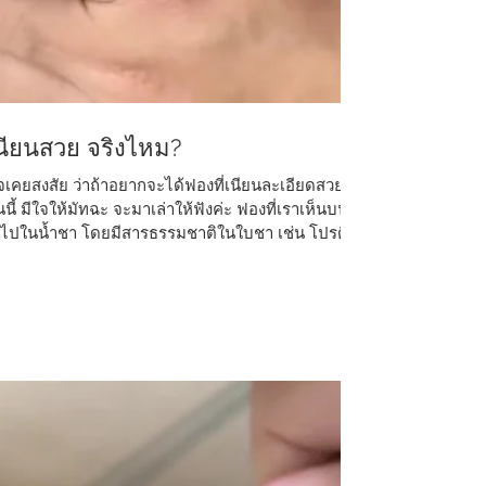
เนียนสวย จริงไหม?
น อาจเคยสงสัย ว่าถ้าอยากจะได้ฟองที่เนียนละเอียดสวย
นนี้ มีใจให้มัทฉะ จะมาเล่าให้ฟังค่ะ ฟองที่เราเห็นบนผิว
ข้าไปในน้ำชา โดยมีสารธรรมชาติในใบชา เช่น โปรตีน
ซึ่งปัจจัยสำคัญของการเกิดฟอง ไม่ได้ขึ้นอยู่แค่ระยะ
การตี อุณหภูมิน้ำ และ อัตราส่วนที่พอดีระหว่างผงมัท
ฉะนานเกินไป แม้ในช่วงแรกฟองจะฟูสวย.